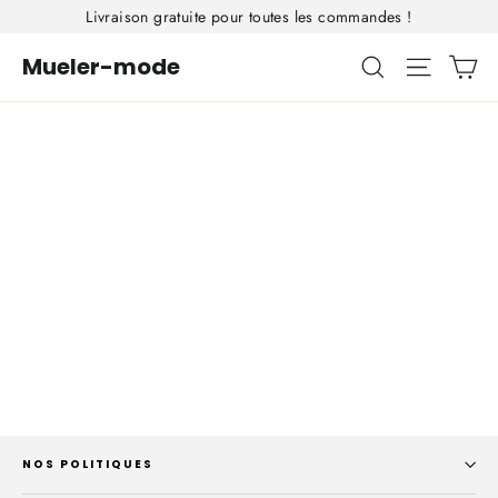
Passer
Livraison gratuite pour toutes les commandes !
au
Pa
Mueler-mode
Rechercher
Navigat
contenu
NOS POLITIQUES